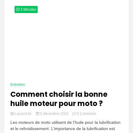
3 Minutes
Entretien
Comment choisir la bonne
huile moteur pour moto ?
on
Laurent M.
5 décembre 2022
0 Comment
Comment
Les moteurs de moto utilisent de l’huile pour la lubrification
choisir
et le refroidissement. L’importance de la lubrification est
la