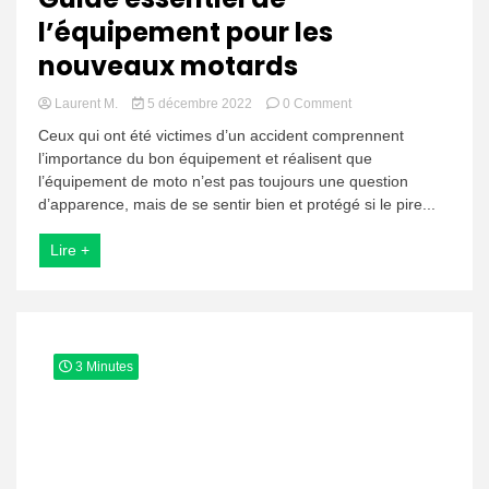
l’équipement pour les
nouveaux motards
on
Laurent M.
5 décembre 2022
0 Comment
Guide
Ceux qui ont été victimes d’un accident comprennent
essentiel
l’importance du bon équipement et réalisent que
de
l’équipement de moto n’est pas toujours une question
l’équipement
pour
d’apparence, mais de se sentir bien et protégé si le pire...
les
nouveaux
Lire +
motards
3 Minutes