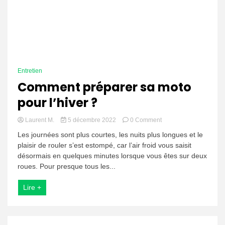
Entretien
Comment préparer sa moto
pour l’hiver ?
on
Laurent M.
5 décembre 2022
0 Comment
Comment
Les journées sont plus courtes, les nuits plus longues et le
préparer
plaisir de rouler s’est estompé, car l’air froid vous saisit
sa
désormais en quelques minutes lorsque vous êtes sur deux
moto
pour
roues. Pour presque tous les...
l’hiver ?
Lire +