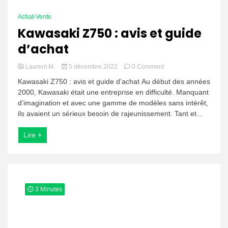
Achat-Vente
Kawasaki Z750 : avis et guide
d’achat
on
Laurent M.
5 décembre 2022
0 Comment
Kawasaki
Kawasaki Z750 : avis et guide d’achat Au début des années
Z750 :
2000, Kawasaki était une entreprise en difficulté. Manquant
avis
d’imagination et avec une gamme de modèles sans intérêt,
et
guide
ils avaient un sérieux besoin de rajeunissement. Tant et...
d’achat
Lire +
3 Minutes