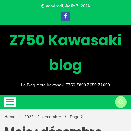
Skip
Vendredi, Août 7, 2026
to
content
Z750 Kawasaki
blog
Le Blog moto Kawasaki Z750 Z800 Z650 Z1000
Home
2022
décembre
Page 2