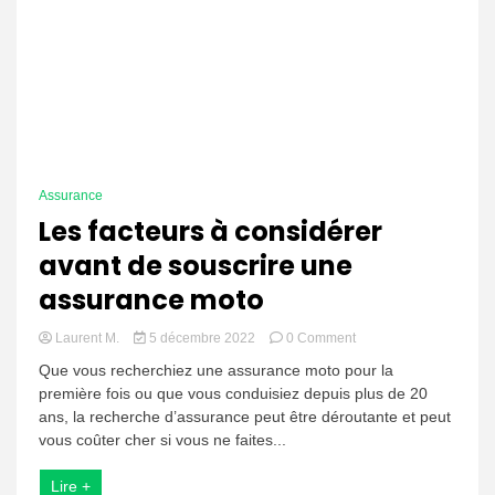
Assurance
Les facteurs à considérer
avant de souscrire une
assurance moto
on
Laurent M.
5 décembre 2022
0 Comment
Les
Que vous recherchiez une assurance moto pour la
facteurs
première fois ou que vous conduisiez depuis plus de 20
à
ans, la recherche d’assurance peut être déroutante et peut
considérer
avant
vous coûter cher si vous ne faites...
de
souscrire
Lire +