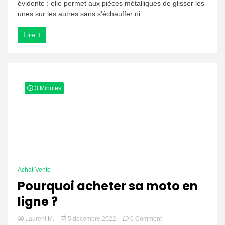
évidente : elle permet aux pièces métalliques de glisser les
bonne
huile
unes sur les autres sans s’échauffer ni...
moteur
pour
Lire +
moto ?
3 Minutes
Achat-Vente
Pourquoi acheter sa moto en
ligne ?
on
Laurent M.
5 décembre 2022
0 Comment