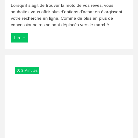
Pourquoi
Lorsqu’il s’agit de trouver la moto de vos rêves, vous
acheter
souhaitez vous offrir plus d’options d’achat en élargissant
sa
votre recherche en ligne. Comme de plus en plus de
moto
en
concessionnaires se sont déplacés vers le marché...
ligne ?
Lire +
3 Minutes