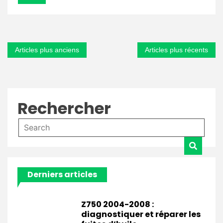
une
assurance
moto
Navigation
Articles plus anciens
Articles plus récents
des
articles
Rechercher
Derniers articles
Z750 2004-2008 :
diagnostiquer et réparer les