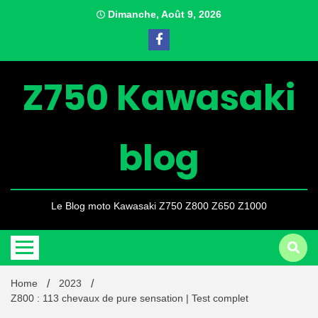
Skip
Dimanche, Août 9, 2026
to
content
Z750 Kawasaki
blog
Le Blog moto Kawasaki Z750 Z800 Z650 Z1000
Home
2023
Z800 : 113 chevaux de pure sensation | Test complet