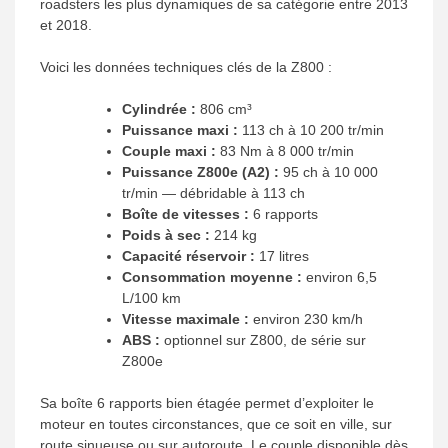
roadsters les plus dynamiques de sa catégorie entre 2013
et 2018.
Voici les données techniques clés de la Z800 :
Cylindrée :
806 cm³
Puissance maxi :
113 ch à 10 200 tr/min
Couple maxi :
83 Nm à 8 000 tr/min
Puissance Z800e (A2) :
95 ch à 10 000
tr/min — débridable à 113 ch
Boîte de vitesses :
6 rapports
Poids à sec :
214 kg
Capacité réservoir :
17 litres
Consommation moyenne :
environ 6,5
L/100 km
Vitesse maximale :
environ 230 km/h
ABS :
optionnel sur Z800, de série sur
Z800e
Sa boîte 6 rapports bien étagée permet d’exploiter le
moteur en toutes circonstances, que ce soit en ville, sur
route sinueuse ou sur autoroute. Le couple disponible dès