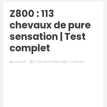
Z800 : 113
chevaux de pure
sensation | Test
complet
Laurent M.
27 mai 2023
in
Moto Z800
- 12 Minutes