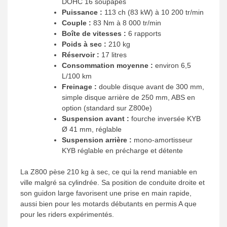
DOHC 16 soupapes
Puissance :
113 ch (83 kW) à 10 200 tr/min
Couple :
83 Nm à 8 000 tr/min
Boîte de vitesses :
6 rapports
Poids à sec :
210 kg
Réservoir :
17 litres
Consommation moyenne :
environ 6,5
L/100 km
Freinage :
double disque avant de 300 mm,
simple disque arrière de 250 mm, ABS en
option (standard sur Z800e)
Suspension avant :
fourche inversée KYB
Ø 41 mm, réglable
Suspension arrière :
mono-amortisseur
KYB réglable en précharge et détente
La Z800 pèse 210 kg à sec, ce qui la rend maniable en
ville malgré sa cylindrée. Sa position de conduite droite et
son guidon large favorisent une prise en main rapide,
aussi bien pour les motards débutants en permis A que
pour les riders expérimentés.