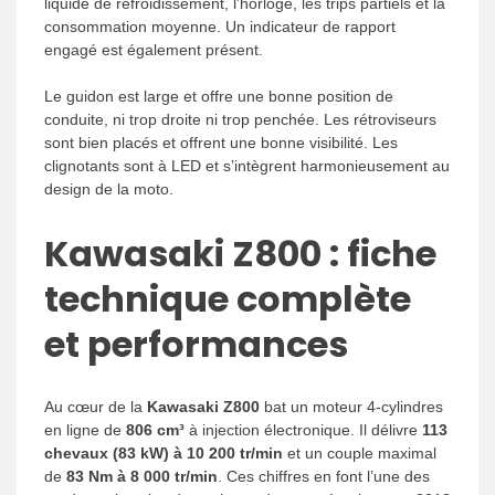
liquide de refroidissement, l’horloge, les trips partiels et la
consommation moyenne. Un indicateur de rapport
engagé est également présent.
Le guidon est large et offre une bonne position de
conduite, ni trop droite ni trop penchée. Les rétroviseurs
sont bien placés et offrent une bonne visibilité. Les
clignotants sont à LED et s’intègrent harmonieusement au
design de la moto.
Kawasaki Z800 : fiche
technique complète
et performances
Au cœur de la
Kawasaki Z800
bat un moteur 4-cylindres
en ligne de
806 cm³
à injection électronique. Il délivre
113
chevaux (83 kW) à 10 200 tr/min
et un couple maximal
de
83 Nm à 8 000 tr/min
. Ces chiffres en font l’une des