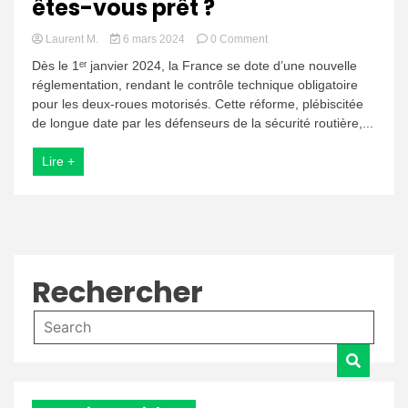
êtes-vous prêt ?
on
Laurent M.
6 mars 2024
0 Comment
Deux-
Dès le 1ᵉʳ janvier 2024, la France se dote d’une nouvelle
roues
réglementation, rendant le contrôle technique obligatoire
:
pour les deux-roues motorisés. Cette réforme, plébiscitée
le
contrôle
de longue date par les défenseurs de la sécurité routière,...
technique
débarque
Lire +
en
2024,
êtes-
vous
prêt
?
Rechercher