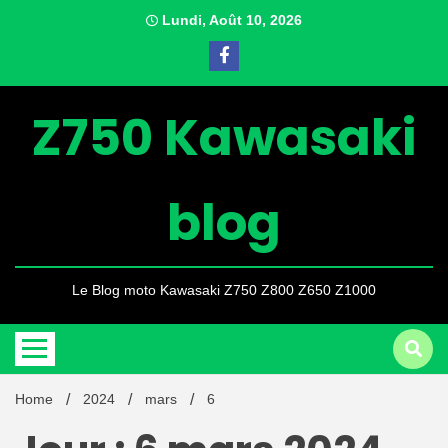
Skip
Lundi, Août 10, 2026
to
content
Z750 Kawasaki
blog
Le Blog moto Kawasaki Z750 Z800 Z650 Z1000
Home
2024
mars
6