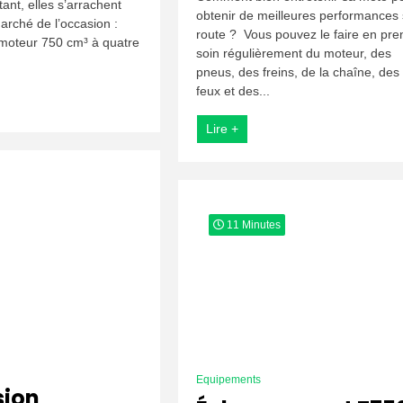
ant, elles s’arrachent
2008
obtenir de meilleures performances 
:
arché de l’occasion :
route ? Vous pouvez le faire en pre
Checklist
 moteur 750 cm³ à quatre
soin régulièrement du moteur, des
d’Inspection
Mécanique
pneus, des freins, de la chaîne, des
feux et des...
Lire +
11 Minutes
Equipements
sion