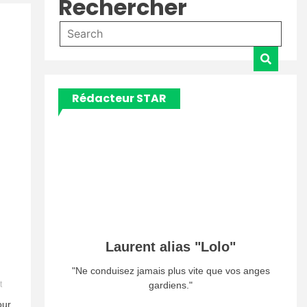
Rechercher
Rédacteur STAR
Laurent alias "Lolo"
"Ne conduisez jamais plus vite que vos anges
on
gardiens."
t
Un
our