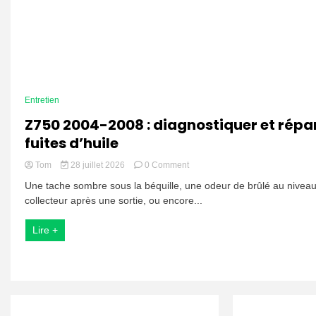
Entretien
Z750 2004-2008 : diagnostiquer et répar
fuites d’huile
on
Tom
28 juillet 2026
0 Comment
Z750
Une tache sombre sous la béquille, une odeur de brûlé au nivea
2004-
collecteur après une sortie, ou encore...
2008
:
diagnostiquer
Lire +
et
réparer
les
fuites
d’huile