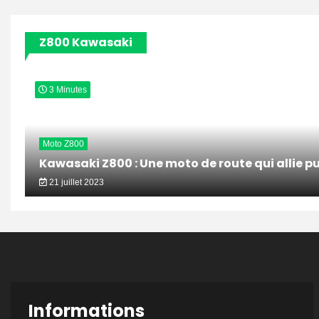
articles
Z800 Kawasaki
3 Minutes
Moto Z800
Kawasaki Z800 : Une moto de route qui allie pu
21 juillet 2023
Informations