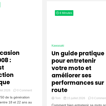
8 Minutes
Kawasaki
casion
Un guide pratique
08 :
pour entretenir
st
votre moto et
ction
améliorer ses
que
performances sur
route
on
llet 2026
0 Comment
Z750
750 de la génération
Tom
15 juillet 2026
0 Commen
Occasion
entre 18 et 22 ans au
2004-
Comment bien entretenir sa moto p