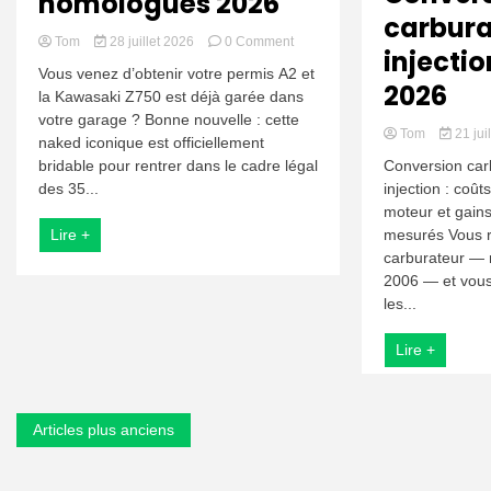
homologués 2026
carbura
on
Tom
28 juillet 2026
0 Comment
injectio
Z750
Vous venez d’obtenir votre permis A2 et
A2
2026
la Kawasaki Z750 est déjà garée dans
bridable
votre garage ? Bonne nouvelle : cette
:
Tom
21 jui
kits
naked iconique est officiellement
de
Conversion car
bridable pour rentrer dans le cadre légal
restriction
injection : coût
des 35...
homologués
moteur et gain
2026
mesurés Vous r
Lire +
carburateur — 
2006 — et vous
les...
Lire +
Navigation
Articles plus anciens
des