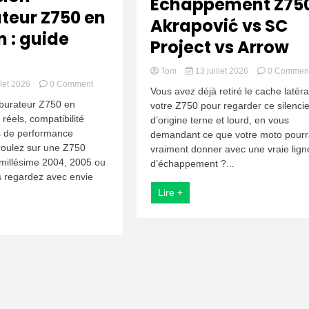
Échappement Z750
teur Z750 en
Akrapović vs SC
n : guide
Project vs Arrow
Tom
13 juillet 2026
0 Commen
on
llet 2026
0 Comment
Vous avez déjà retiré le cache latéra
Conversion
burateur Z750 en
votre Z750 pour regarder ce silenci
carburateur
s réels, compatibilité
d’origine terne et lourd, en vous
Z750
s de performance
en
demandant ce que votre moto pourr
injection
oulez sur une Z750
vraiment donner avec une vraie lign
:
millésime 2004, 2005 ou
d’échappement ?...
guide
 regardez avec envie
2026
Lire +