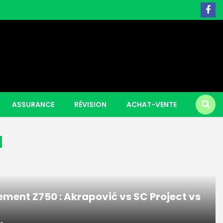
 Piggy Hold and Win
ASSURANCE
RÉVISION
ACHAT-VENTE
ment Z750 : Akrapović vs SC Project vs