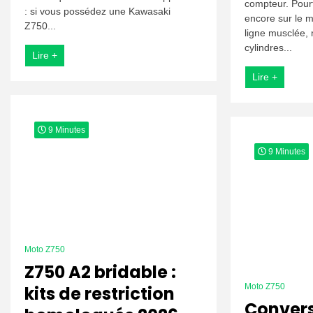
compteur. Pourt
et
: si vous possédez une Kawasaki
encore sur le m
réparer
Z750...
les
ligne musclée,
fuites
cylindres...
Lire +
d’huile
Lire +
9 Minutes
9 Minutes
Moto Z750
Z750 A2 bridable :
Moto Z750
kits de restriction
Conver