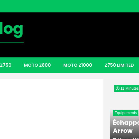
log
Kawasaki
Gangsta
Z750
MOTO Z800
MOTO Z1000
Z750 LIMITED
3 juillet 2026
11 Minutes
Equipements
Échappe
Arrow