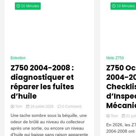
10 Minutes
10 Minutes
Entretien
Moto Z750
Z750 2004-2008 :
Z750 Oc
diagnostiquer et
2004-20
réparer les fuites
Checkli
d’huile
d’Inspe
Mécani
on
Tom
28 juillet 2026
0 Comment
Z750
Une tache sombre sous la béquille, une
Tom
21 jui
2004-
odeur de brûlé au niveau du collecteur
2008
En 2026, les Z
après une sortie, ou encore un niveau
:
2004-2008 ont 
diagnostiquer
d’huile qui baisse sans raison apparente