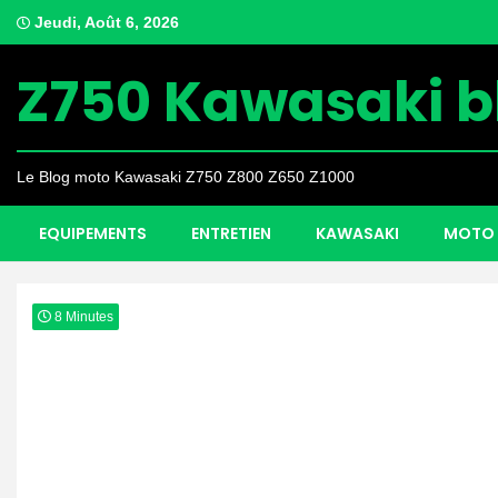
Skip
Jeudi, Août 6, 2026
to
content
Z750 Kawasaki b
Le Blog moto Kawasaki Z750 Z800 Z650 Z1000
EQUIPEMENTS
ENTRETIEN
KAWASAKI
MOTO 
8 Minutes