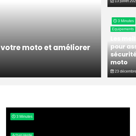
13 juillet 20
3 Minutes
Equipements
Les meil
pour ass
 votre moto et améliorer
sécurité
moto
23 décembre
3 Minutes
Achat-Vente