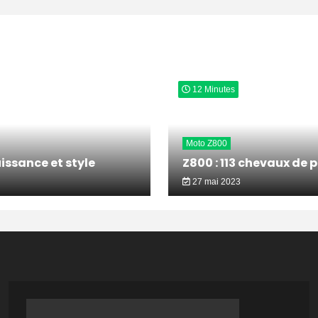
12 Minutes
Moto Z800
issance et style
Z800 : 113 chevaux de 
27 mai 2023