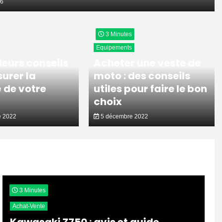
26
3 Minutes
Equipements
leurs conseils
Acheter une veste de
urer la
moto : des conseils
 de votre
utiles pour faire le bon
choix
 2022
5 décembre 2022
3 Minutes
Achat-Vente