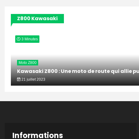
articles
Z800 Kawasaki
3 Minutes
Moto Z800
Kawasaki Z800 : Une moto de route qui allie pu
21 juillet 2023
Informations