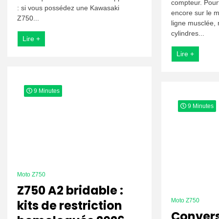
compteur. Pourt
et
: si vous possédez une Kawasaki
encore sur le m
réparer
Z750...
les
ligne musclée,
fuites
cylindres...
Lire +
d’huile
Lire +
9 Minutes
9 Minutes
Moto Z750
Z750 A2 bridable :
Moto Z750
kits de restriction
Conver