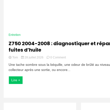
Entretien
Z750 2004-2008 : diagnostiquer et répar
fuites d’huile
on
Tom
28 juillet 2026
0 Comment
Z750
Une tache sombre sous la béquille, une odeur de brûlé au nivea
2004-
collecteur après une sortie, ou encore...
2008
:
diagnostiquer
Lire +
et
réparer
les
fuites
d’huile