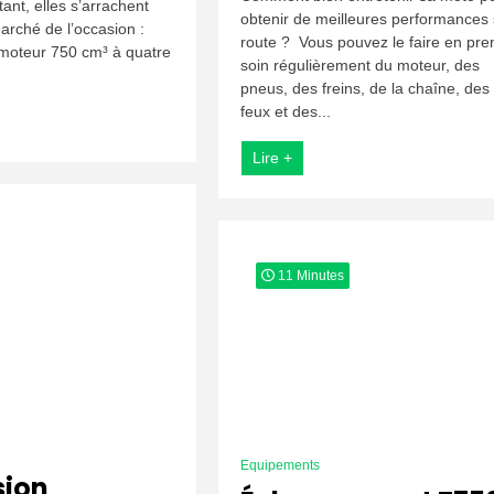
ant, elles s’arrachent
2008
obtenir de meilleures performances 
:
arché de l’occasion :
route ? Vous pouvez le faire en pre
Checklist
 moteur 750 cm³ à quatre
soin régulièrement du moteur, des
d’Inspection
Mécanique
pneus, des freins, de la chaîne, des
feux et des...
Lire +
11 Minutes
Equipements
sion