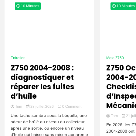
10 Minutes
10 Minutes
Entretien
Moto Z750
Z750 2004-2008 :
Z750 Oc
diagnostiquer et
2004-20
réparer les fuites
Checkli
d’huile
d’Inspe
Mécani
on
Tom
28 juillet 2026
0 Comment
Z750
Une tache sombre sous la béquille, une
Tom
21 jui
2004-
odeur de brûlé au niveau du collecteur
2008
En 2026, les Z
après une sortie, ou encore un niveau
:
2004-2008 ont 
diagnostiquer
d’huile qui baisse sans raison apparente