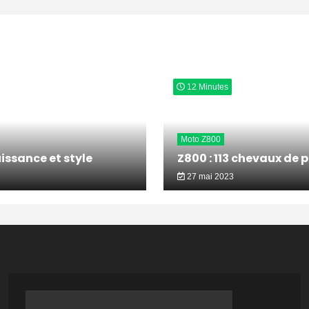
12 Minutes
Moto Z800
issance et style
Z800 : 113 chevaux de 
27 mai 2023