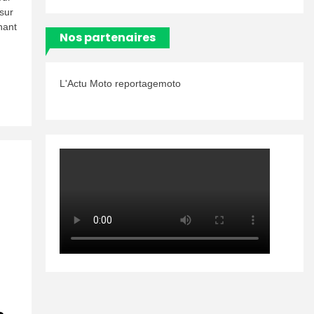
guide
sur
pratique
nant
pour
Nos partenaires
entretenir
votre
moto
et
L'Actu Moto reportagemoto
améliorer
ses
performances
sur
route