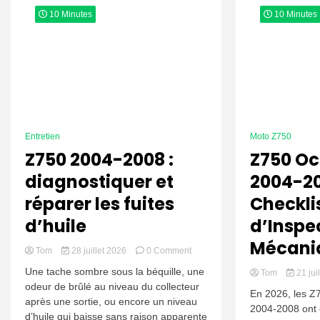
10 Minutes
10 Minutes
Entretien
Moto Z750
Z750 2004-2008 :
Z750 Oc
diagnostiquer et
2004-20
réparer les fuites
Checkli
d’huile
d’Inspe
Mécani
on
Tom
28 juillet 2026
0 Comment
Z750
Une tache sombre sous la béquille, une
Tom
21 jui
2004-
odeur de brûlé au niveau du collecteur
2008
En 2026, les Z
après une sortie, ou encore un niveau
:
2004-2008 ont 
diagnostiquer
d’huile qui baisse sans raison apparente