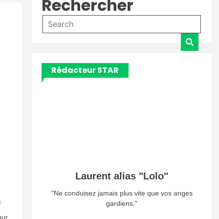
Rechercher
Rédacteur STAR
Laurent alias "Lolo"
"Ne conduisez jamais plus vite que vos anges
on
gardiens."
t
Un
our