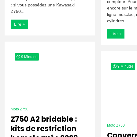
compteur. Pourt
et
: si vous possédez une Kawasaki
encore sur le m
réparer
Z750...
les
ligne musclée,
fuites
cylindres...
Lire +
d’huile
Lire +
9 Minutes
9 Minutes
Moto Z750
Z750 A2 bridable :
Moto Z750
kits de restriction
Conver