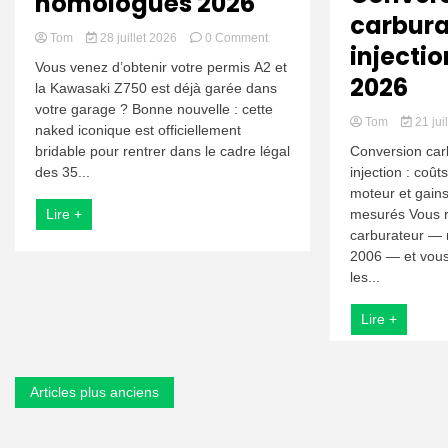
homologués 2026
carbura
on
Tom
28 juillet 2026
0 Comment
injectio
Z750
Vous venez d’obtenir votre permis A2 et
A2
2026
la Kawasaki Z750 est déjà garée dans
bridable
votre garage ? Bonne nouvelle : cette
:
Tom
21 jui
kits
naked iconique est officiellement
de
Conversion car
bridable pour rentrer dans le cadre légal
restriction
injection : coût
des 35...
homologués
moteur et gain
2026
mesurés Vous r
Lire +
carburateur — 
2006 — et vous
les...
Lire +
Navigation
Articles plus anciens
des