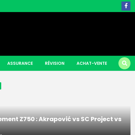
 Piggy Hold and Win
ASSURANCE
RÉVISION
ACHAT-VENTE
ment Z750 : Akrapović vs SC Project vs