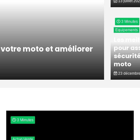
13 juillet 20
3 Minutes
Equipements
Les meil
pour ass
 votre moto et améliorer
sécurité
moto
23 décembre
3 Minutes
Achat-Vente