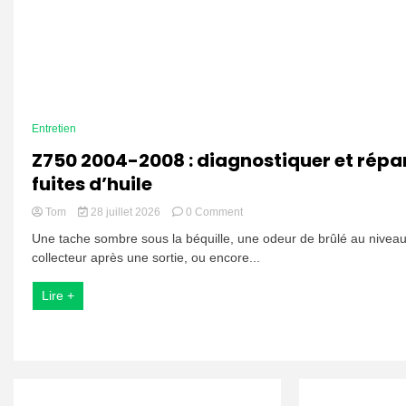
Entretien
Z750 2004-2008 : diagnostiquer et répar
fuites d’huile
on
Tom
28 juillet 2026
0 Comment
Z750
Une tache sombre sous la béquille, une odeur de brûlé au nivea
2004-
collecteur après une sortie, ou encore...
2008
:
diagnostiquer
Lire +
et
réparer
les
fuites
d’huile