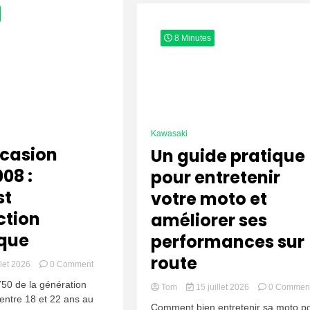
8 Minutes
Kawasaki
casion
Un guide pratique
08 :
pour entretenir
st
votre moto et
ction
améliorer ses
que
performances sur
route
on
llet 2026
0 Comment
Z750
750 de la génération
Tom
15 juillet 2026
0 Commen
Occasion
entre 18 et 22 ans au
2004-
Comment bien entretenir sa moto p