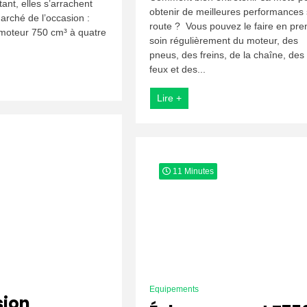
ant, elles s’arrachent
2008
obtenir de meilleures performances 
:
arché de l’occasion :
route ? Vous pouvez le faire en pre
Checklist
 moteur 750 cm³ à quatre
soin régulièrement du moteur, des
d’Inspection
Mécanique
pneus, des freins, de la chaîne, des
feux et des...
Lire +
11 Minutes
Equipements
sion