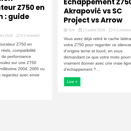
Échappement Z750
teur Z750 en
Akrapović vs SC
n : guide
Project vs Arrow
Tom
13 juillet 2026
0 Commen
on
llet 2026
0 Comment
Vous avez déjà retiré le cache latéra
Conversion
burateur Z750 en
votre Z750 pour regarder ce silenci
carburateur
s réels, compatibilité
d’origine terne et lourd, en vous
Z750
s de performance
en
demandant ce que votre moto pourr
injection
oulez sur une Z750
vraiment donner avec une vraie lign
:
millésime 2004, 2005 ou
d’échappement ?...
guide
 regardez avec envie
2026
Lire +