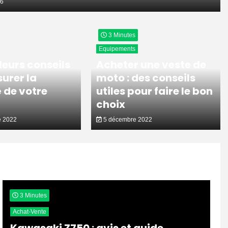
26
3 Minutes
Equipements
leurs conseils
Acheter une veste de
urer la
moto : des conseils
 de votre
utiles pour faire le bon
choix
 2022
5 décembre 2022
3 Minutes
Achat-Vente