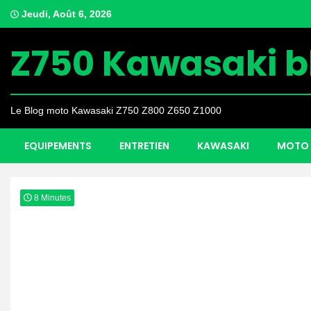
Skip
Jeudi, Août 6, 2026
to
content
Z750 Kawasaki b
Le Blog moto Kawasaki Z750 Z800 Z650 Z1000
EQUIPEMENTS
ENTRETIEN
KAWASAKI
MOTO 
8 Minutes