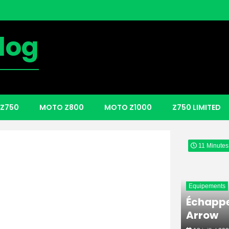
log
Kawasaki
Gangsta
Z750
MOTO Z800
MOTO Z1000
Z750 LIMITED
3 juillet 2026
11 Minutes
Equipements
Échappe
Arrow