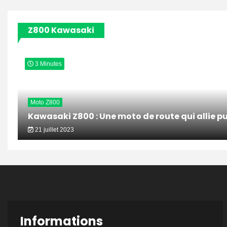
articles
Z800 Kawasaki
3 Minutes
Moto Z800
Kawasaki Z800 : Une moto de route qui allie pu
21 juillet 2023
Informations