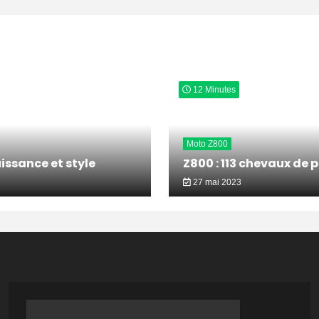
12 Minutes
Moto Z800
issance et style
Z800 : 113 chevaux de 
27 mai 2023